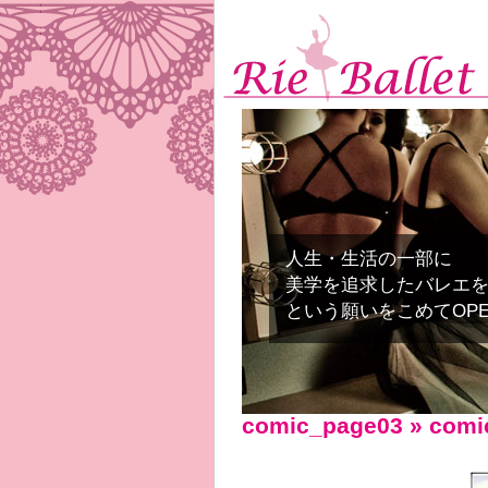
人生・生活の一部に
美学を追求したバレエ
という願いをこめてOP
comic_page03
» comi