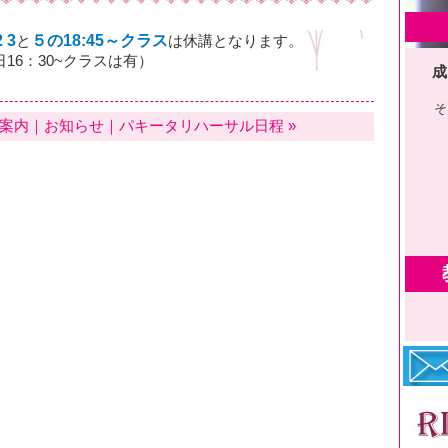
2 3
５の18:45～クラス
と
は休講となります。
16：30~クラスは有）
成
そ
案内
｜
お知らせ
｜
パキータリハーサル日程
»