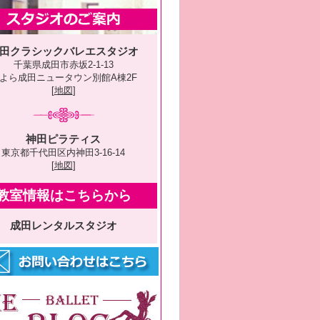
田クラシックバレエスタジオ
千葉県成田市赤坂2-1-13
よら成田ニュータウン別館A棟2F
[
地図
]
神田ピラティス
東京都千代田区内神田3-16-14
[
地図
]
教室情報はこちらから
成田レンタルスタジオ