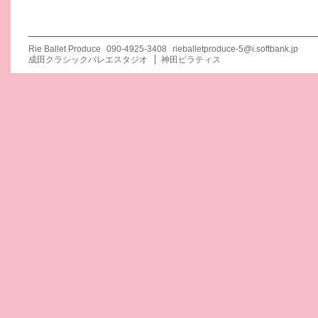
Rie Ballet Produce
090-4925-3408
rieballetproduce-5@i.softbank.jp
成田クラシックバレエスタジオ
神田ピラティス