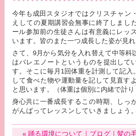
今年も成田スタジオではクリスチャン
えしての夏期講習会無事に終了しまし
ール参加前の生徒さんは有意義にレッ
います。皆のまた一つ成長した姿が見れ
さて、9月から気分を入れ替えて中等科
はバレエノートというものを提出して
す。そこに毎月1回体重を計測して記入
して食べた物や運動量を記して見直す
と思います。（体重は個別に内緒で計り
身心共に一番成長するこの時期、しっ
がんばってレッスンしていきましょう
«
踊る環境について
｜
ブログ
｜
髪の